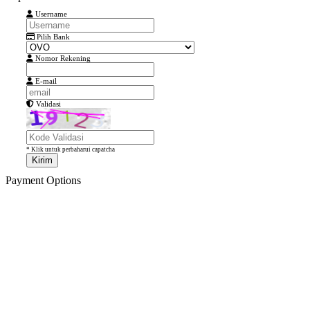
Username
Pilih Bank
Nomor Rekening
E-mail
Validasi
* Klik untuk perbaharui capatcha
Kirim
Payment Options