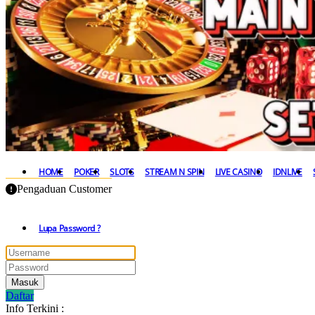
HOME
POKER
SLOTS
STREAM N SPIN
LIVE CASINO
IDNLIVE
Pengaduan Customer
Lupa Password ?
username
Password
Masuk
Daftar
Info Terkini :