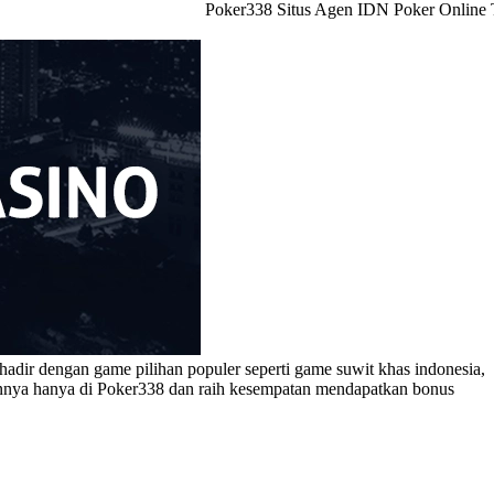
Poker338 Situs Agen IDN Poker Online Terpercaya 
dir dengan game pilihan populer seperti game suwit khas indonesia,
lainnya hanya di Poker338 dan raih kesempatan mendapatkan bonus