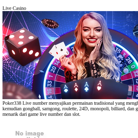
Live Casino
Poker338 Live number menyajikan permainan tradisional yang mengha
kemudian gongball, samgong, roulette, 24D, monopoli, billiard, dan
menarik dari game live number dan slot.