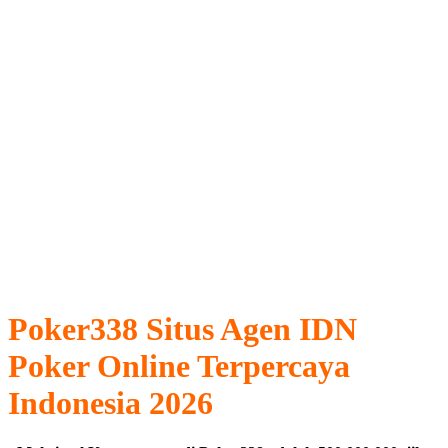
Poker338 Situs Agen IDN
Poker Online Terpercaya
Indonesia 2026