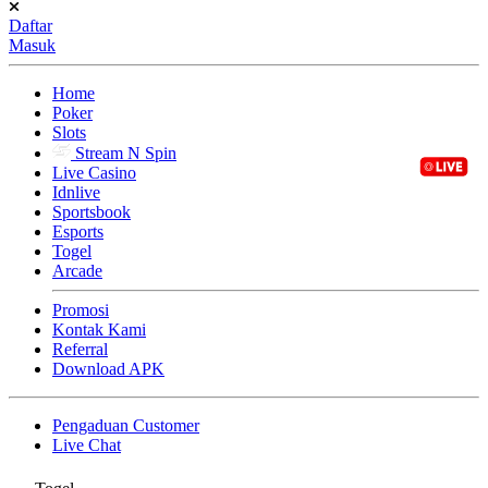
Daftar
Masuk
Home
Poker
Slots
Stream N Spin
Live Casino
Idnlive
Sportsbook
Esports
Togel
Arcade
Promosi
Kontak Kami
Referral
Download APK
Pengaduan Customer
Live Chat