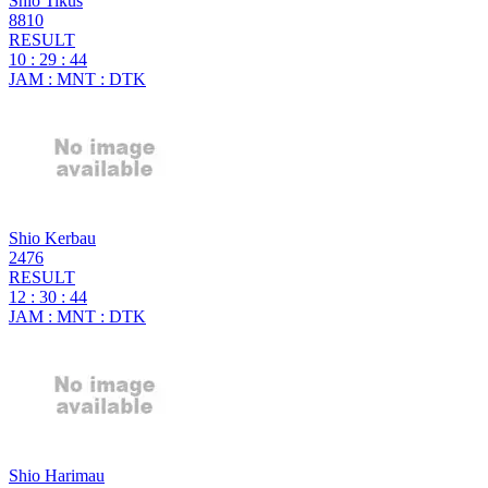
Shio Tikus
8810
RESULT
10
:
29
:
43
JAM : MNT : DTK
Shio Kerbau
2476
RESULT
12
:
30
:
43
JAM : MNT : DTK
Shio Harimau