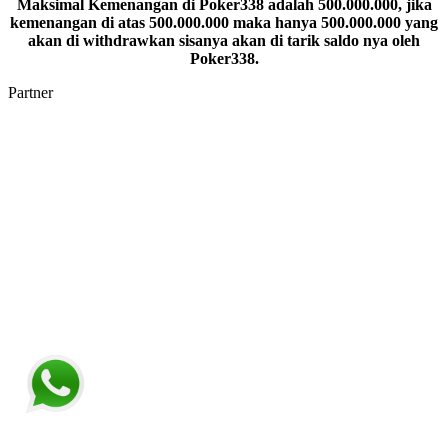
Maksimal Kemenangan di Poker338 adalah 500.000.000, jika
kemenangan di atas 500.000.000 maka hanya 500.000.000 yang
akan di withdrawkan sisanya akan di tarik saldo nya oleh
Poker338.
Partner