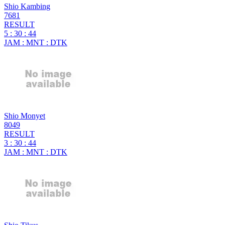
Shio Kambing
7681
RESULT
5
:
30
:
43
JAM : MNT : DTK
Shio Monyet
8049
RESULT
3
:
30
:
43
JAM : MNT : DTK