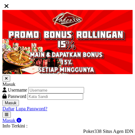
Masuk
Username
Password
Masuk
Daftar
Lupa Password?
Masuk
Info Terkini :
Poker338 Situs Agen IDN Poke