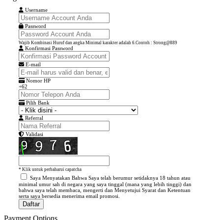
Username
Password
Wajib Kombinasi Huruf dan angka Minimal karakter adalah 6.Contoh : Strong@889
Konfirmasi Password
E-mail
Nomor HP
+62
Pilih Bank
Referral
Validasi
* Klik untuk perbaharui capatcha
Saya Menyatakan Bahwa Saya telah berumur setidaknya 18 tahun atau
minimal umur sah di negara yang saya tinggal (mana yang lebih tinggi) dan
bahwa saya telah membaca, mengerti dan Menyetujui Syarat dan Ketentuan
serta saya bersedia menerima email promosi.
Daftar
Payment Options